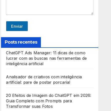
e
d
S
t
Enviar
a
t
Posts recentes
e
ChatGPT Ads Manager: 11 dicas de como
s
lucrar com as buscas nas ferramentas de
+
inteligência artificial
1
Analisador de criativos com inteligência
artificial: pare de postar porcaria!
20 Efeitos de Imagem do ChatGPT em 2026:
Guia Completo com Prompts para
Transformar suas Fotos