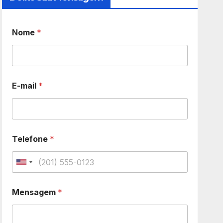
Nome
*
E-mail
*
Telefone
*
U
n
Mensagem
*
i
t