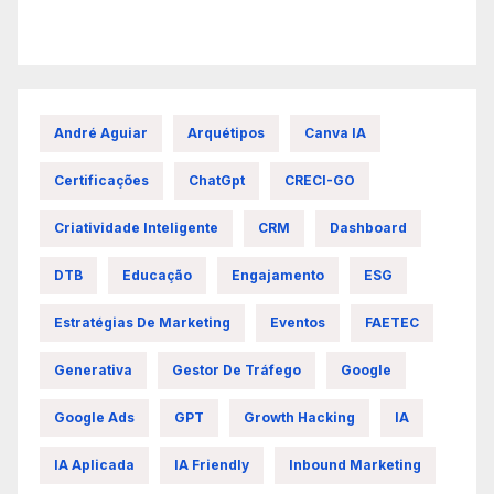
André Aguiar
Arquétipos
Canva IA
Certificações
ChatGpt
CRECI-GO
Criatividade Inteligente
CRM
Dashboard
DTB
Educação
Engajamento
ESG
Estratégias De Marketing
Eventos
FAETEC
Generativa
Gestor De Tráfego
Google
Google Ads
GPT
Growth Hacking
IA
IA Aplicada
IA Friendly
Inbound Marketing