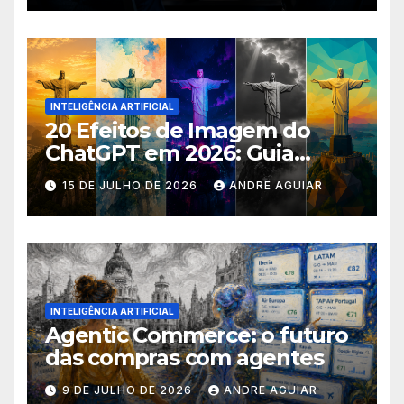
INTELIGÊNCIA ARTIFICIAL
20 Efeitos de Imagem do
ChatGPT em 2026: Guia
Completo com Prompts para
15 DE JULHO DE 2026
ANDRE AGUIAR
Transformar suas Fotos
INTELIGÊNCIA ARTIFICIAL
Agentic Commerce: o futuro
das compras com agentes
9 DE JULHO DE 2026
ANDRE AGUIAR