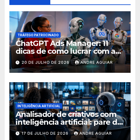
TRÁFEGO PATROCINADO
ChatGPT Ads Manager: 11
dicas de como lucrar com as
buscas nas ferramentas de
20 DE JULHO DE 2026
ANDRE AGUIAR
inteligência artificial
INTELIGÊNCIA ARTIFICIAL
Analisador de criativos com
inteligência artificial: pare de
postar porcaria!
17 DE JULHO DE 2026
ANDRE AGUIAR