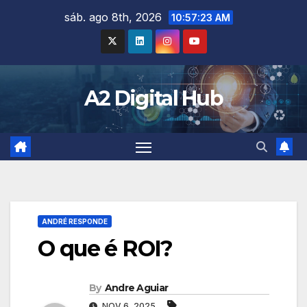
Skip
sáb. ago 8th, 2026
10:57:24 AM
to
content
A2 Digital Hub
ANDRÉ RESPONDE
O que é ROI?
By
Andre Aguiar
NOV 6, 2025