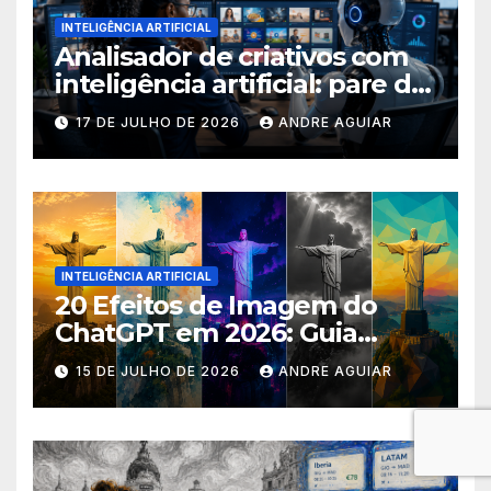
INTELIGÊNCIA ARTIFICIAL
Analisador de criativos com
inteligência artificial: pare de
postar porcaria!
17 DE JULHO DE 2026
ANDRE AGUIAR
INTELIGÊNCIA ARTIFICIAL
20 Efeitos de Imagem do
ChatGPT em 2026: Guia
Completo com Prompts para
15 DE JULHO DE 2026
ANDRE AGUIAR
Transformar suas Fotos