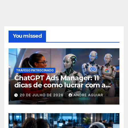
You missed
TRÁFEGO PATROCINADO
ChatGPT Ads Manager: 11
dicas de como lucrar com as
buscas nas ferramentas de
20 DE JULHO DE 2026
ANDRE AGUIAR
inteligência artificial