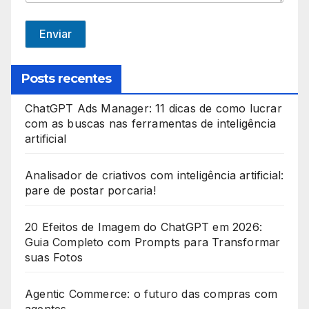
S
t
Enviar
a
t
Posts recentes
e
ChatGPT Ads Manager: 11 dicas de como lucrar
s
com as buscas nas ferramentas de inteligência
+
artificial
1
Analisador de criativos com inteligência artificial:
pare de postar porcaria!
20 Efeitos de Imagem do ChatGPT em 2026:
Guia Completo com Prompts para Transformar
suas Fotos
Agentic Commerce: o futuro das compras com
agentes