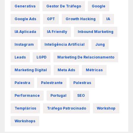
Generativa
Gestor De Tráfego
Google
Google Ads
GPT
Growth Hacking
IA
IA Aplicada
IA Friendly
Inbound Marketing
Instagram
Inteligência Artificial
Jung
Leads
LGPD
Marketing De Relacionamento
Marketing Digital
Meta Ads
Métricas
Palestra
Palestrante
Palestras
Performance
Portugal
SEO
Templários
Tráfego Patrocinado
Workshop
Workshops