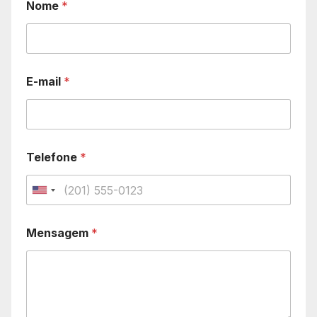
Nome
*
E-mail
*
Telefone
*
U
n
Mensagem
*
i
t
e
d