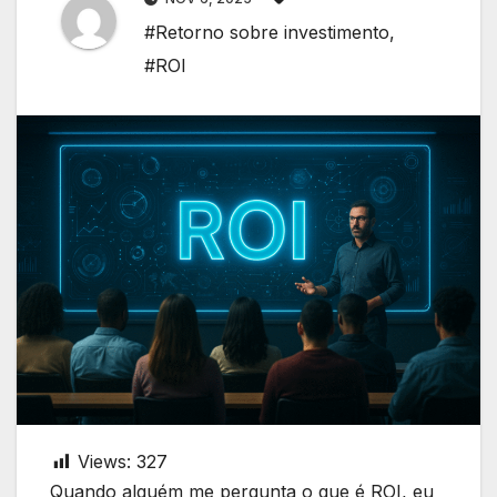
#Retorno sobre investimento
,
#ROI
Views:
327
Quando alguém me pergunta o que é ROI, eu