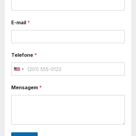
E-mail
*
Telefone
*
U
n
Mensagem
*
i
t
e
d
S
t