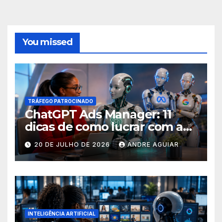
You missed
TRÁFEGO PATROCINADO
ChatGPT Ads Manager: 11
dicas de como lucrar com as
buscas nas ferramentas de
20 DE JULHO DE 2026
ANDRE AGUIAR
inteligência artificial
INTELIGÊNCIA ARTIFICIAL