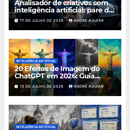
Analisador de criativos com
inteligência artificial: pare de
postar porcaria!
17 DE JULHO DE 2026
ANDRE AGUIAR
INTELIGÊNCIA ARTIFICIAL
20 Efeitos de Imagem do
ChatGPT em 2026: Guia
Completo com Prompts para
15 DE JULHO DE 2026
ANDRE AGUIAR
Transformar suas Fotos
INTELIGÊNCIA ARTIFICIAL