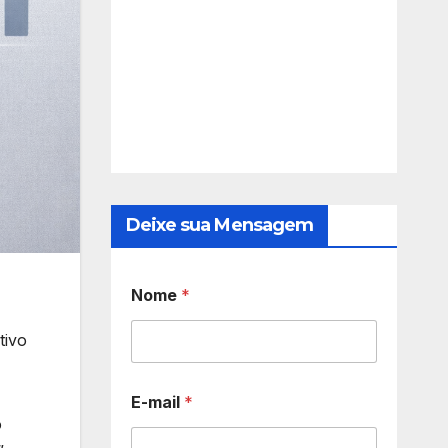
Deixe sua Mensagem
Nome
*
tivo
E-mail
*
o