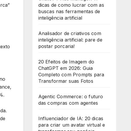
arca”
dicas de como lucrar com as
+
buscas nas ferramentas de
1
inteligência artificial
Analisador de criativos com
inteligência artificial: pare de
postar porcaria!
texto
20 Efeitos de Imagem do
ChatGPT em 2026: Guia
Completo com Prompts para
 no
Transformar suas Fotos
ance,
%.
Agentic Commerce: o futuro
das compras com agentes
da.
 de
Influenciador de IA: 20 dicas
para criar um avatar virtual e