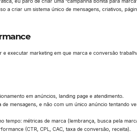
rática, eu paro de criar uma “campanha bonita para marca
o a criar um sistema único de mensagens, criativos, págin
ormance
ar e executar marketing em que marca e conversão trabal
onamento em anúncios, landing page e atendimento.
ia de mensagens, e não com um único anúncio tentando v
o tempo: métricas de marca (lembrança, busca pela marc
performance (CTR, CPL, CAC, taxa de conversão, receita).