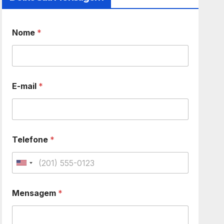
Nome
*
E-mail
*
Telefone
*
U
n
Mensagem
*
i
t