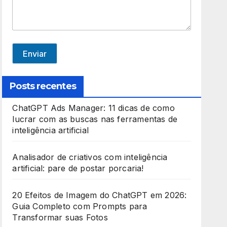
e
d
S
t
Enviar
a
t
Posts recentes
e
ChatGPT Ads Manager: 11 dicas de como
s
lucrar com as buscas nas ferramentas de
+
inteligência artificial
1
Analisador de criativos com inteligência
artificial: pare de postar porcaria!
20 Efeitos de Imagem do ChatGPT em 2026:
Guia Completo com Prompts para
Transformar suas Fotos