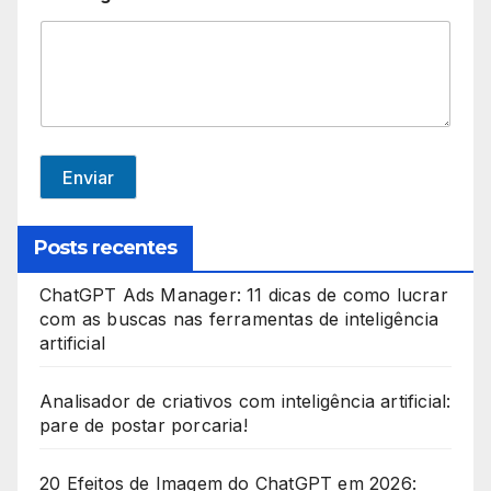
i
t
e
d
S
t
Enviar
a
t
Posts recentes
e
ChatGPT Ads Manager: 11 dicas de como lucrar
s
com as buscas nas ferramentas de inteligência
+
artificial
1
Analisador de criativos com inteligência artificial:
pare de postar porcaria!
20 Efeitos de Imagem do ChatGPT em 2026: