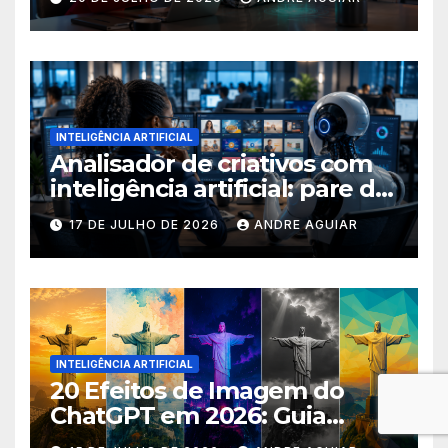
inteligência artificial
INTELIGÊNCIA ARTIFICIAL
Analisador de criativos com
inteligência artificial: pare de
postar porcaria!
17 DE JULHO DE 2026
ANDRE AGUIAR
INTELIGÊNCIA ARTIFICIAL
20 Efeitos de Imagem do
ChatGPT em 2026: Guia
Completo com Prompts para