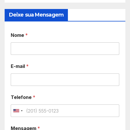
Deixe sua Mensagem
Nome
*
E-mail
*
Telefone
*
U
n
Mensagem
*