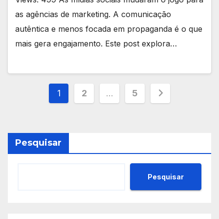
as agências de marketing. A comunicação
autêntica e menos focada em propaganda é o que
mais gera engajamento. Este post explora…
Paginação
1
2
…
5
de
posts
Pesquisar
Pesquisar