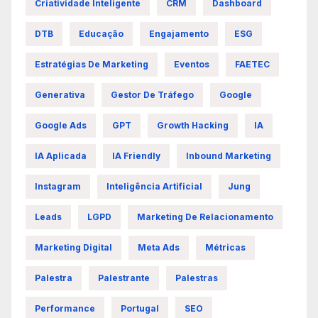
Criatividade Inteligente
CRM
Dashboard
DTB
Educação
Engajamento
ESG
Estratégias De Marketing
Eventos
FAETEC
Generativa
Gestor De Tráfego
Google
Google Ads
GPT
Growth Hacking
IA
IA Aplicada
IA Friendly
Inbound Marketing
Instagram
Inteligência Artificial
Jung
Leads
LGPD
Marketing De Relacionamento
Marketing Digital
Meta Ads
Métricas
Palestra
Palestrante
Palestras
Performance
Portugal
SEO