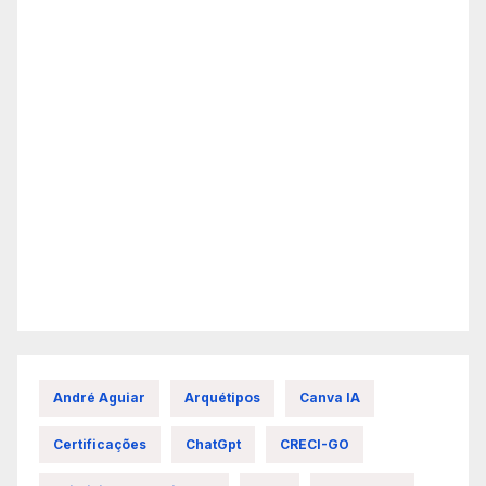
André Aguiar
Arquétipos
Canva IA
Certificações
ChatGpt
CRECI-GO