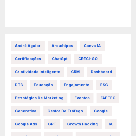
André Aguiar
Arquétipos
Canva IA
Certificações
ChatGpt
CRECI-GO
Criatividade Inteligente
CRM
Dashboard
DTB
Educação
Engajamento
ESG
Estratégias De Marketing
Eventos
FAETEC
Generativa
Gestor De Tráfego
Google
Google Ads
GPT
Growth Hacking
IA