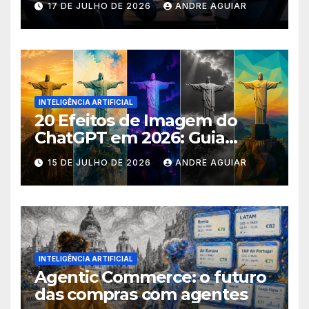
17 DE JULHO DE 2026
ANDRE AGUIAR
INTELIGÊNCIA ARTIFICIAL
20 Efeitos de Imagem do
ChatGPT em 2026: Guia
Completo com Prompts para
15 DE JULHO DE 2026
ANDRE AGUIAR
Transformar suas Fotos
INTELIGÊNCIA ARTIFICIAL
Agentic Commerce: o futuro
das compras com agentes