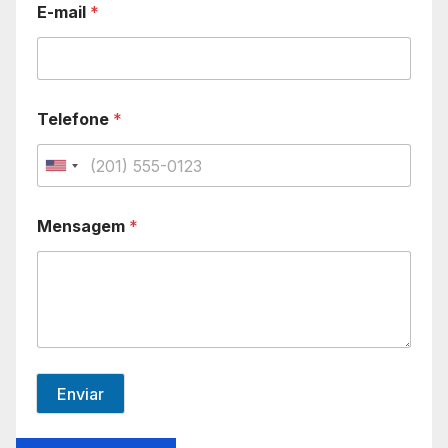
E-mail
*
Telefone
*
U
n
Mensagem
*
i
t
e
d
S
t
Enviar
a
t