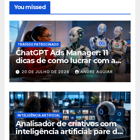
You missed
TRÁFEGO PATROCINADO
ChatGPT Ads Manager: 11
dicas de como lucrar com as
buscas nas ferramentas de
20 DE JULHO DE 2026
ANDRE AGUIAR
inteligência artificial
INTELIGÊNCIA ARTIFICIAL
Analisador de criativos com
inteligência artificial: pare de
postar porcaria!