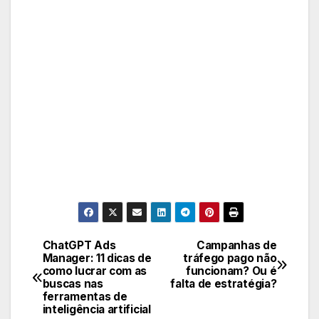
ChatGPT Ads
Campanhas de
Navegação
Manager: 11 dicas de
tráfego pago não
como lucrar com as
funcionam? Ou é
de
buscas nas
falta de estratégia?
ferramentas de
Post
inteligência artificial