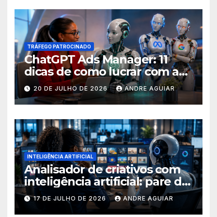
TRÁFEGO PATROCINADO
ChatGPT Ads Manager: 11
dicas de como lucrar com as
buscas nas ferramentas de
20 DE JULHO DE 2026
ANDRE AGUIAR
inteligência artificial
INTELIGÊNCIA ARTIFICIAL
Analisador de criativos com
inteligência artificial: pare de
postar porcaria!
17 DE JULHO DE 2026
ANDRE AGUIAR