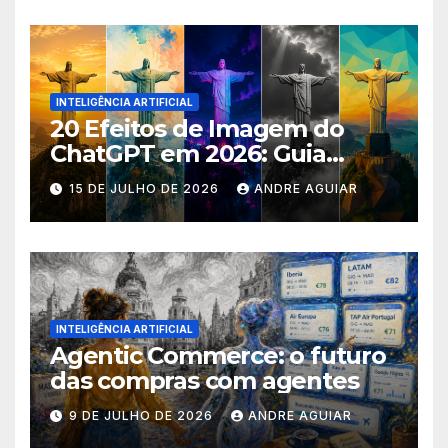
INTELIGÊNCIA ARTIFICIAL
20 Efeitos de Imagem do
ChatGPT em 2026: Guia
Completo com Prompts para
15 DE JULHO DE 2026
ANDRE AGUIAR
Transformar suas Fotos
INTELIGÊNCIA ARTIFICIAL
Agentic Commerce: o futuro
das compras com agentes
9 DE JULHO DE 2026
ANDRE AGUIAR