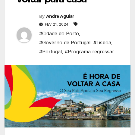
By
Andre Aguiar
FEV 21, 2024
#Cidade do Porto
,
#Governo de Portugal
,
#Lisboa
,
#Portugal
,
#Programa regressar