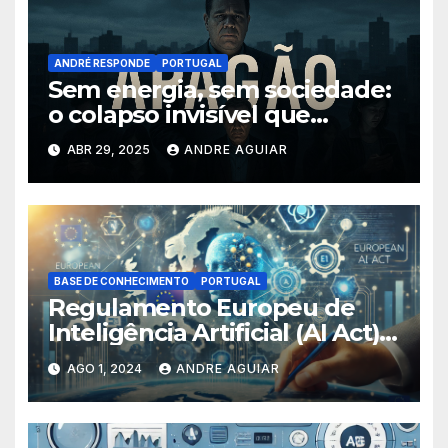
ANDRÉ RESPONDE
PORTUGAL
Sem energia, sem sociedade:
o colapso invisível que
precisamos encarar
ABR 29, 2025
ANDRE AGUIAR
BASE DE CONHECIMENTO
PORTUGAL
Regulamento Europeu de
Inteligência Artificial (AI Act):
Como Afecta o seu Negócio
AGO 1, 2024
ANDRE AGUIAR
em Portugal