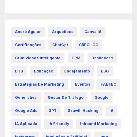
André Aguiar
Arquétipos
Canva IA
Certificações
ChatGpt
CRECI-GO
Criatividade Inteligente
CRM
Dashboard
DTB
Educação
Engajamento
ESG
Estratégias De Marketing
Eventos
FAETEC
Generativa
Gestor De Tráfego
Google
Google Ads
GPT
Growth Hacking
IA
IA Aplicada
IA Friendly
Inbound Marketing
Instagram
Inteligência Artificial
Jung