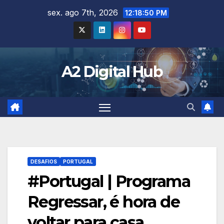
Skip
sex. ago 7th, 2026
12:18:51 PM
to
content
A2 Digital Hub
DESAFIOS
PORTUGAL
#Portugal | Programa
Regressar, é hora de
voltar para casa