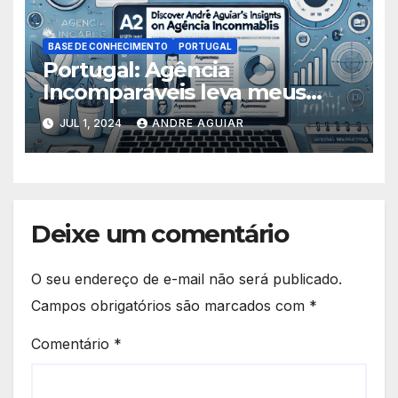
BASE DE CONHECIMENTO
PORTUGAL
Portugal: Agência
Incomparáveis leva meus
Artigos para Europa
JUL 1, 2024
ANDRE AGUIAR
Deixe um comentário
O seu endereço de e-mail não será publicado.
Campos obrigatórios são marcados com
*
Comentário
*