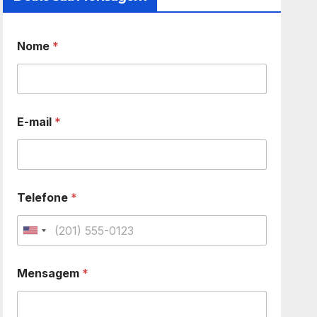
Nome
*
E-mail
*
Telefone
*
U
n
Mensagem
*
i
t