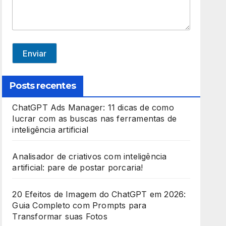
e
d
S
t
Enviar
a
t
Posts recentes
e
ChatGPT Ads Manager: 11 dicas de como
s
lucrar com as buscas nas ferramentas de
+
inteligência artificial
1
Analisador de criativos com inteligência
artificial: pare de postar porcaria!
20 Efeitos de Imagem do ChatGPT em 2026:
Guia Completo com Prompts para
Transformar suas Fotos