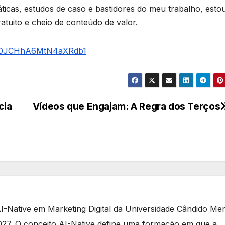
icas, estudos de caso e bastidores do meu trabalho, esto
uito e cheio de conteúdo de valor.
7U0JCHhA6MtN4aXRdb1
cia
Vídeos que Engajam: A Regra dos Terços
-Native em Marketing Digital da Universidade Cândido Me
27. O conceito AI-Native define uma formação em que a