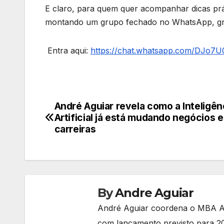
E claro, para quem quer acompanhar dicas prát
montando um grupo fechado no WhatsApp, grat
Entra aqui:
https://chat.whatsapp.com/DJo
André Aguiar revela como a Inteligên
Navegação
Artificial já está mudando negócios e
de
carreiras
Post
By
Andre Aguiar
André Aguiar coordena o MBA AI
com lançamento previsto para 20