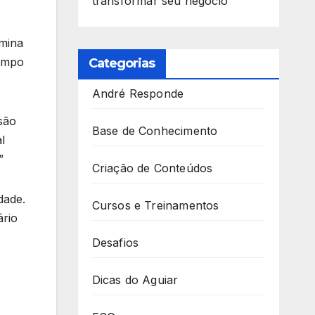
transformar seu negócio
imina
tempo
Categorias
André Responde
são
Base de Conhecimento
l
”
Criação de Conteúdos
dade.
Cursos e Treinamentos
ário
Desafios
Dicas do Aguiar