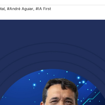
tal
,
#André Aguiar
,
#IA First