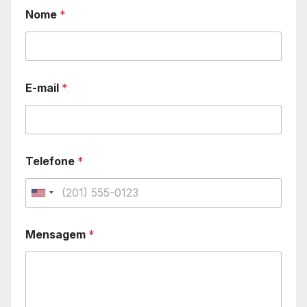
Nome
*
E-mail
*
Telefone
*
U
n
Mensagem
*
i
t
e
d