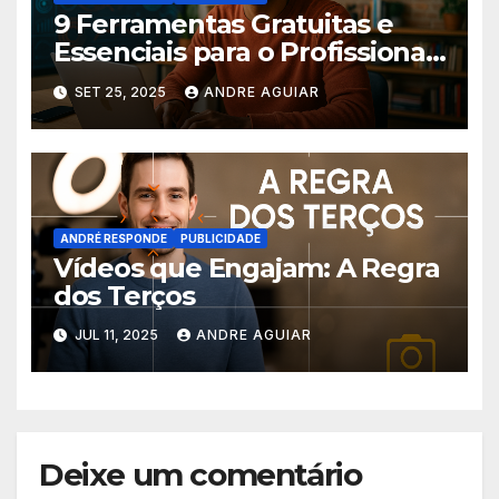
9 Ferramentas Gratuitas e
Essenciais para o Profissional
de Marketing do Futuro
SET 25, 2025
ANDRE AGUIAR
ANDRÉ RESPONDE
PUBLICIDADE
Vídeos que Engajam: A Regra
dos Terços
JUL 11, 2025
ANDRE AGUIAR
Deixe um comentário