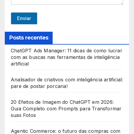
S
t
Enviar
a
t
Posts recentes
e
ChatGPT Ads Manager: 11 dicas de como lucrar
s
com as buscas nas ferramentas de inteligência
+
artificial
1
Analisador de criativos com inteligência artificial:
pare de postar porcaria!
20 Efeitos de Imagem do ChatGPT em 2026:
Guia Completo com Prompts para Transformar
suas Fotos
Agentic Commerce: o futuro das compras com