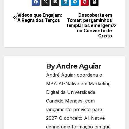
Vídeos que Engajam:
Descoberta em
Navegação
A Regra dos Terços
Tomar: pergaminhos
templários emergem
de
no Convento de
Cristo
Post
By
Andre Aguiar
André Aguiar coordena o
MBA AI-Native em Marketing
Digital da Universidade
Cândido Mendes, com
lançamento previsto para
2027. O conceito AI-Native
define uma formação em que