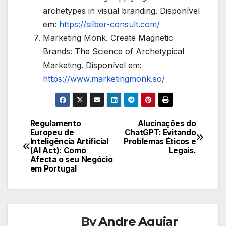
archetypes in visual branding. Disponível
em:
https://silber-consult.com/
Marketing Monk. Create Magnetic
Brands: The Science of Archetypical
Marketing. Disponível em:
https://www.marketingmonk.so/
Regulamento
Alucinações do
Navegação
Europeu de
ChatGPT: Evitando
Inteligência Artificial
Problemas Éticos e
de
(AI Act): Como
Legais.
Afecta o seu Negócio
Post
em Portugal
By
Andre Aguiar