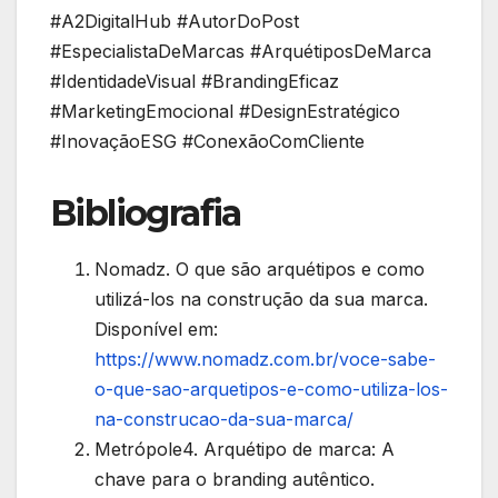
#A2DigitalHub #AutorDoPost
#EspecialistaDeMarcas #ArquétiposDeMarca
#IdentidadeVisual #BrandingEficaz
#MarketingEmocional #DesignEstratégico
#InovaçãoESG #ConexãoComCliente
Bibliografia
Nomadz. O que são arquétipos e como
utilizá-los na construção da sua marca.
Disponível em:
https://www.nomadz.com.br/voce-sabe-
o-que-sao-arquetipos-e-como-utiliza-los-
na-construcao-da-sua-marca/
Metrópole4. Arquétipo de marca: A
chave para o branding autêntico.