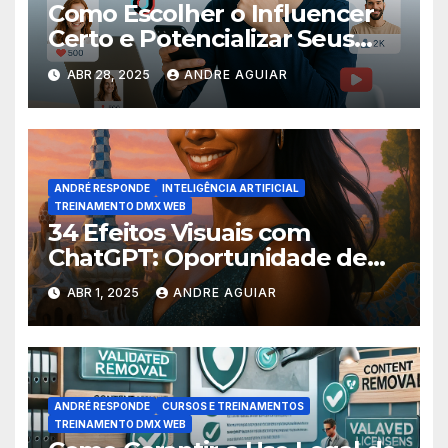
Como Escolher o Influencer
Certo e Potencializar Seus
Resultados de Marca
ABR 28, 2025
ANDRE AGUIAR
ANDRÉ RESPONDE
INTELIGÊNCIA ARTIFICIAL
TREINAMENTO DMX WEB
34 Efeitos Visuais com
ChatGPT: Oportunidade de
Transformar Seu Conteúdo
ABR 1, 2025
ANDRE AGUIAR
ANDRÉ RESPONDE
CURSOS E TREINAMENTOS
TREINAMENTO DMX WEB