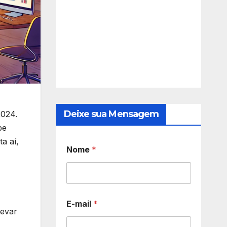
Deixe sua Mensagem
2024.
be
a aí,
Nome
*
E-mail
*
levar