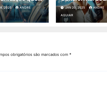
ciona sua
clientes em
8, 2025
ANDRE
JAN 20, 2025
ANDRE
resa como
embaixadores d
da do Cliente
marca
AGUIAR
mpos obrigatórios são marcados com
*