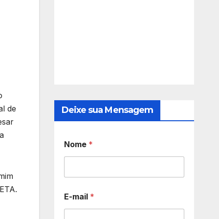
o
al de
Deixe sua Mensagem
esar
ra
Nome
*
 mim
META.
E-mail
*