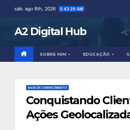
Skip
sáb. ago 8th, 2026
5:43:30 AM
to
content
A2 Digital Hub
SOBRE MIM
EDUCAÇÃO
S
BASE DE CONHECIMENTO
Conquistando Client
Ações Geolocaliza