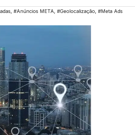
zadas
,
#Anúncios META
,
#Geolocalização
,
#Meta Ads