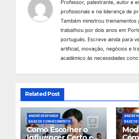
Professor, palestrante, autor e 
profissionais e na liderança de 
Também ministrou treinamentos p
trabalhou por dois anos em Port
português. Escreve ainda para ve
artificial, inovação, negócios e
acadêmico às necessidades conc
Related Post
ANDRÉ RESPONDE
ANDRÉ R
BASE DE CONHECIMENTO
BASE DE
Como Escolher o
Mod
Influencer Certo e
Com