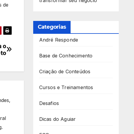
transformar seu negócio
s de
Categorias
André Responde
a o
eto
Base de Conhecimento
Criação de Conteúdos
Cursos e Treinamentos
ndes,
Desafios
ral
Dicas do Aguiar
g.