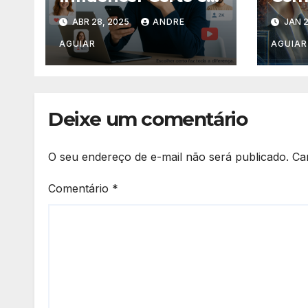
Potencializar Seus
Posi
ABR 28, 2025
ANDRE
JAN 2
Resultados de
Emp
Marca
Alia
AGUIAR
AGUIAR
Deixe um comentário
O seu endereço de e-mail não será publicado.
Ca
Comentário
*