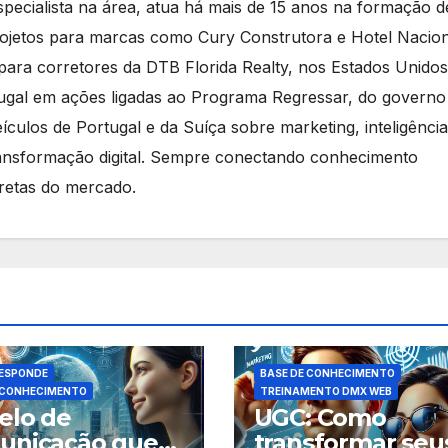
especialista na área, atua há mais de 15 anos na formação d
projetos para marcas como Cury Construtora e Hotel Nacion
ara corretores da DTB Florida Realty, nos Estados Unidos
ugal em ações ligadas ao Programa Regressar, do governo
ículos de Portugal e da Suíça sobre marketing, inteligência
 transformação digital. Sempre conectando conhecimento
retas do mercado.
ESPONDE
BASE DE CONHECIMENTO
 CONHECIMENTO
TREINAMENTO DMX WEB
elo de
UGC: Como
unicação que
transformar seu