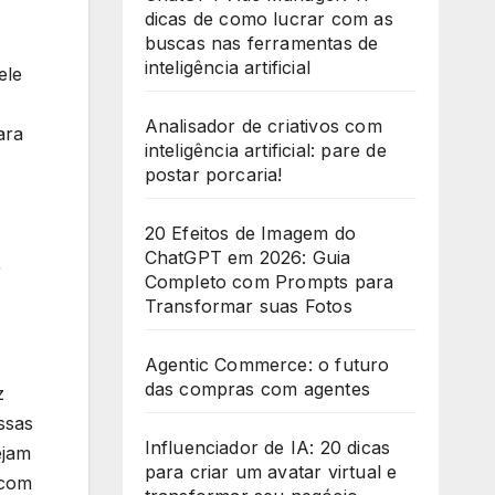
dicas de como lucrar com as
+
buscas nas ferramentas de
1
inteligência artificial
ele
Analisador de criativos com
ara
inteligência artificial: pare de
postar porcaria!
20 Efeitos de Imagem do
ChatGPT em 2026: Guia
r
Completo com Prompts para
Transformar suas Fotos
Agentic Commerce: o futuro
das compras com agentes
z
ssas
Influenciador de IA: 20 dicas
ejam
para criar um avatar virtual e
 com