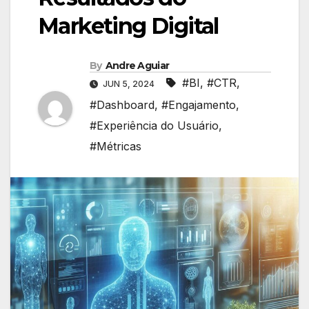
Marketing Digital
By
Andre Aguiar
#BI
,
#CTR
,
JUN 5, 2024
#Dashboard
,
#Engajamento
,
#Experiência do Usuário
,
#Métricas