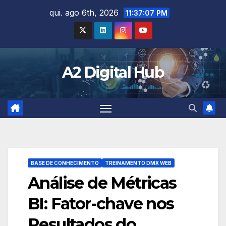
Skip
qui. ago 6th, 2026
11:37:08 PM
to
content
A2 Digital Hub
BASE DE CONHECIMENTO
TREINAMENTO DMX WEB
Análise de Métricas
BI: Fator-chave nos
Resultados do