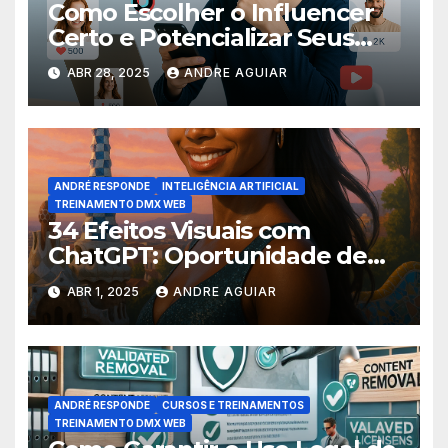
Como Escolher o Influencer
Certo e Potencializar Seus
Resultados de Marca
ABR 28, 2025
ANDRE AGUIAR
ANDRÉ RESPONDE
INTELIGÊNCIA ARTIFICIAL
TREINAMENTO DMX WEB
34 Efeitos Visuais com
ChatGPT: Oportunidade de
Transformar Seu Conteúdo
ABR 1, 2025
ANDRE AGUIAR
ANDRÉ RESPONDE
CURSOS E TREINAMENTOS
TREINAMENTO DMX WEB