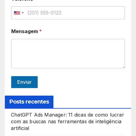
U
n
Mensagem
*
i
t
e
d
S
t
Enviar
a
t
Posts recentes
e
ChatGPT Ads Manager: 11 dicas de como lucrar
s
com as buscas nas ferramentas de inteligência
+
artificial
1