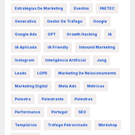
Estratégias De Marketing
Eventos
FAETEC
Generativa
Gestor De Tráfego
Google
Google Ads
GPT
Growth Hacking
IA
IA Aplicada
IA Friendly
Inbound Marketing
Instagram
Inteligência Artificial
Jung
Leads
LGPD
Marketing De Relacionamento
Marketing Digital
Meta Ads
Métricas
Palestra
Palestrante
Palestras
Performance
Portugal
SEO
Templários
Tráfego Patrocinado
Workshop