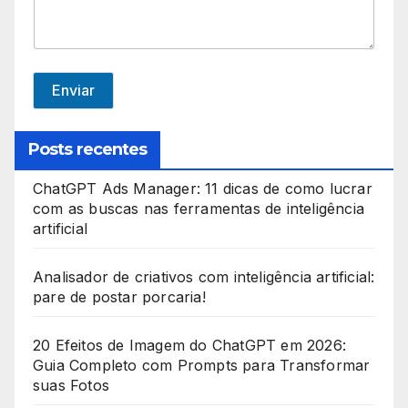
e
d
S
t
Enviar
a
t
Posts recentes
e
ChatGPT Ads Manager: 11 dicas de como lucrar
s
com as buscas nas ferramentas de inteligência
+
artificial
1
Analisador de criativos com inteligência artificial:
pare de postar porcaria!
20 Efeitos de Imagem do ChatGPT em 2026:
Guia Completo com Prompts para Transformar
suas Fotos