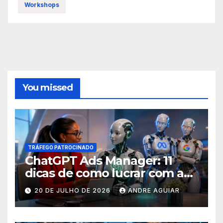
Workshops
You missed
TRÁFEGO PATROCINADO
ChatGPT Ads Manager: 11
dicas de como lucrar com as
buscas nas ferramentas de
20 DE JULHO DE 2026
ANDRE AGUIAR
inteligência artificial