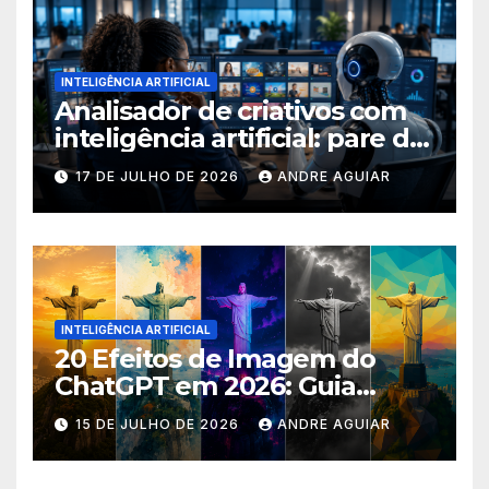
INTELIGÊNCIA ARTIFICIAL
Analisador de criativos com
inteligência artificial: pare de
postar porcaria!
17 DE JULHO DE 2026
ANDRE AGUIAR
INTELIGÊNCIA ARTIFICIAL
20 Efeitos de Imagem do
ChatGPT em 2026: Guia
Completo com Prompts para
15 DE JULHO DE 2026
ANDRE AGUIAR
Transformar suas Fotos