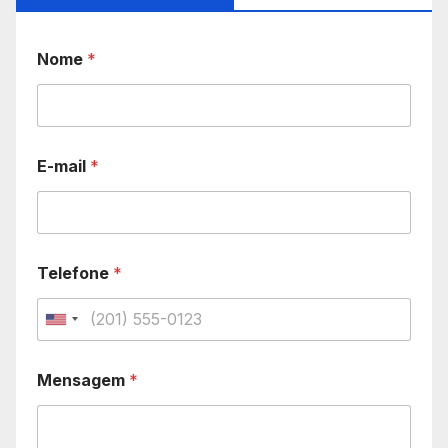
Nome
*
E-mail
*
Telefone
*
U
n
Mensagem
*
i
t