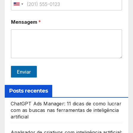
U
n
Mensagem
*
i
t
e
d
S
t
Enviar
a
t
Posts recentes
e
ChatGPT Ads Manager: 11 dicas de como lucrar
s
com as buscas nas ferramentas de inteligência
+
artificial
1
Analisador de criativos com inteligência artificial: