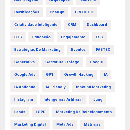
Certificações
ChatGpt
CRECI-GO
Criatividade Inteligente
CRM
Dashboard
DTB
Educação
Engajamento
ESG
Estratégias De Marketing
Eventos
FAETEC
Generativa
Gestor De Tráfego
Google
Google Ads
GPT
Growth Hacking
IA
IA Aplicada
IA Friendly
Inbound Marketing
Instagram
Inteligência Artificial
Jung
Leads
LGPD
Marketing De Relacionamento
Marketing Digital
Meta Ads
Métricas