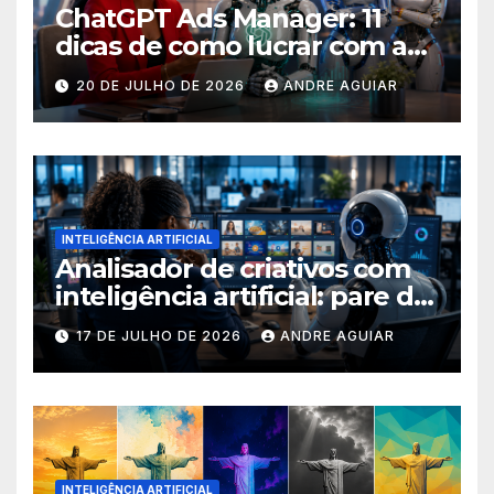
ChatGPT Ads Manager: 11
dicas de como lucrar com as
buscas nas ferramentas de
20 DE JULHO DE 2026
ANDRE AGUIAR
inteligência artificial
INTELIGÊNCIA ARTIFICIAL
Analisador de criativos com
inteligência artificial: pare de
postar porcaria!
17 DE JULHO DE 2026
ANDRE AGUIAR
INTELIGÊNCIA ARTIFICIAL