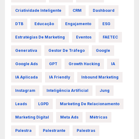
Criatividade Inteligente
CRM
Dashboard
DTB
Educação
Engajamento
ESG
Estratégias De Marketing
Eventos
FAETEC
Generativa
Gestor De Tráfego
Google
Google Ads
GPT
Growth Hacking
IA
IA Aplicada
IA Friendly
Inbound Marketing
Instagram
Inteligência Artificial
Jung
Leads
LGPD
Marketing De Relacionamento
Marketing Digital
Meta Ads
Métricas
Palestra
Palestrante
Palestras