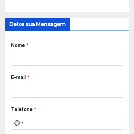
Deixe sua Mensagem
Nome
*
E-mail
*
Telefone
*
N
o