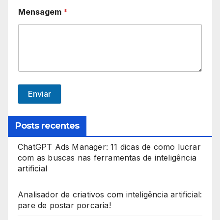
Mensagem
*
c
o
u
n
t
r
Enviar
y
s
Posts recentes
e
l
ChatGPT Ads Manager: 11 dicas de como lucrar
com as buscas nas ferramentas de inteligência
e
artificial
c
t
Analisador de criativos com inteligência artificial:
pare de postar porcaria!
e