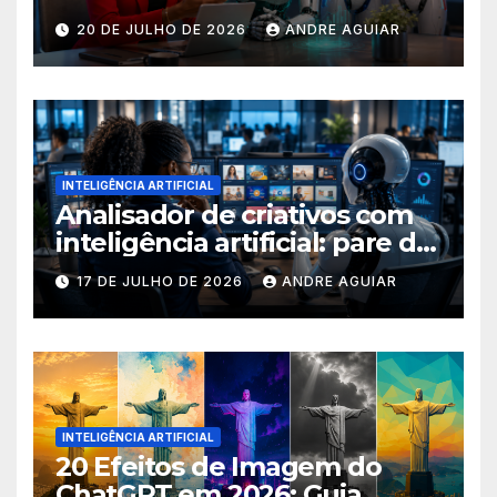
buscas nas ferramentas de
20 DE JULHO DE 2026
ANDRE AGUIAR
inteligência artificial
INTELIGÊNCIA ARTIFICIAL
Analisador de criativos com
inteligência artificial: pare de
postar porcaria!
17 DE JULHO DE 2026
ANDRE AGUIAR
INTELIGÊNCIA ARTIFICIAL
20 Efeitos de Imagem do
ChatGPT em 2026: Guia