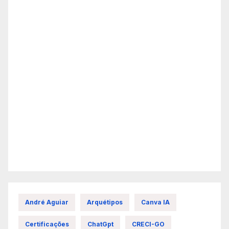
André Aguiar
Arquétipos
Canva IA
Certificações
ChatGpt
CRECI-GO