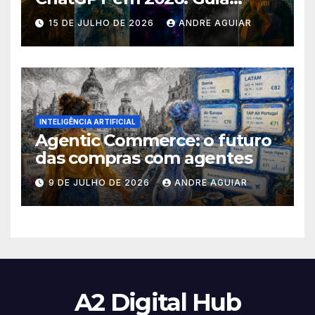
Completo com Prompts para
15 DE JULHO DE 2026
ANDRE AGUIAR
Transformar suas Fotos
INTELIGÊNCIA ARTIFICIAL
Agentic Commerce: o futuro
das compras com agentes
9 DE JULHO DE 2026
ANDRE AGUIAR
A2 Digital Hub