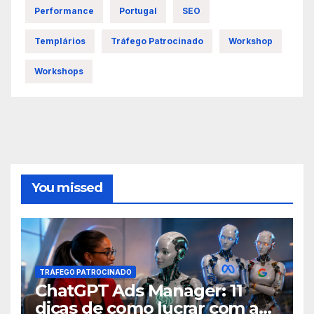
Performance
Portugal
SEO
Templários
Tráfego Patrocinado
Workshop
Workshops
You missed
TRÁFEGO PATROCINADO
ChatGPT Ads Manager: 11
dicas de como lucrar com as