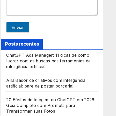
e
d
S
t
Enviar
a
t
Posts recentes
e
ChatGPT Ads Manager: 11 dicas de como
s
lucrar com as buscas nas ferramentas de
+
inteligência artificial
1
Analisador de criativos com inteligência
artificial: pare de postar porcaria!
20 Efeitos de Imagem do ChatGPT em 2026:
Guia Completo com Prompts para
Transformar suas Fotos