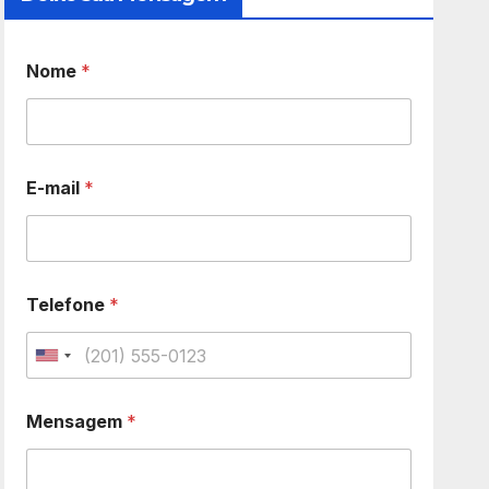
Nome
*
E-mail
*
Telefone
*
U
n
Mensagem
*
i
t