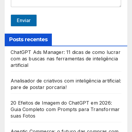
d
S
t
Enviar
a
t
Posts recentes
e
ChatGPT Ads Manager: 11 dicas de como lucrar
s
com as buscas nas ferramentas de inteligência
+
artificial
1
Analisador de criativos com inteligência artificial:
pare de postar porcaria!
20 Efeitos de Imagem do ChatGPT em 2026:
Guia Completo com Prompts para Transformar
suas Fotos
Agentic Commerce: o futuro das compras com