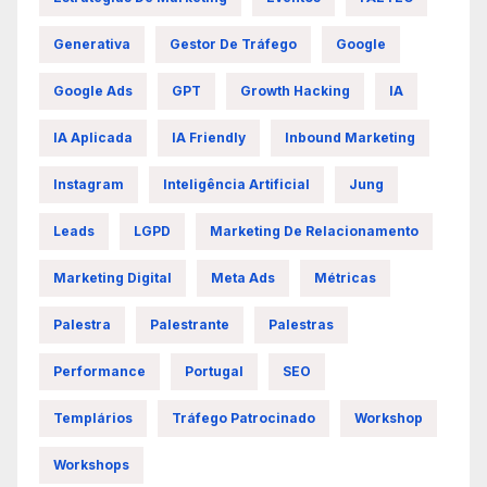
Generativa
Gestor De Tráfego
Google
Google Ads
GPT
Growth Hacking
IA
IA Aplicada
IA Friendly
Inbound Marketing
Instagram
Inteligência Artificial
Jung
Leads
LGPD
Marketing De Relacionamento
Marketing Digital
Meta Ads
Métricas
Palestra
Palestrante
Palestras
Performance
Portugal
SEO
Templários
Tráfego Patrocinado
Workshop
Workshops