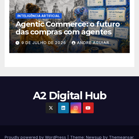
INTELIGÊNCIA ARTIFICIAL
Agentic Commerce: o futuro
das compras com agentes
9 DE JULHO DE 2026
ANDRE AGUIAR
A2 Digital Hub
Proudly powered by WordPress
|
Theme:
Newsup
by
Themeansar
.