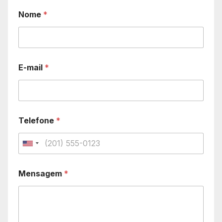
Nome
*
E-mail
*
Telefone
*
U
n
Mensagem
*
i
t
e