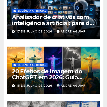
INTELIGÊNCIA ARTIFICIAL
Analisador de criativos com
inteligência artificial: pare de
postar porcaria!
17 DE JULHO DE 2026
ANDRE AGUIAR
INTELIGÊNCIA ARTIFICIAL
20 Efeitos de Imagem do
ChatGPT em 2026: Guia
Completo com Prompts para
15 DE JULHO DE 2026
ANDRE AGUIAR
Transformar suas Fotos