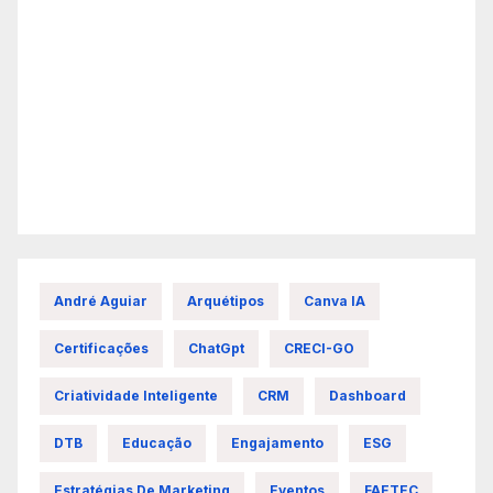
André Aguiar
Arquétipos
Canva IA
Certificações
ChatGpt
CRECI-GO
Criatividade Inteligente
CRM
Dashboard
DTB
Educação
Engajamento
ESG
Estratégias De Marketing
Eventos
FAETEC