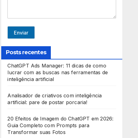
e
d
S
t
Enviar
a
t
Posts recentes
e
ChatGPT Ads Manager: 11 dicas de como
s
lucrar com as buscas nas ferramentas de
+
inteligência artificial
1
Analisador de criativos com inteligência
artificial: pare de postar porcaria!
20 Efeitos de Imagem do ChatGPT em 2026:
Guia Completo com Prompts para
Transformar suas Fotos