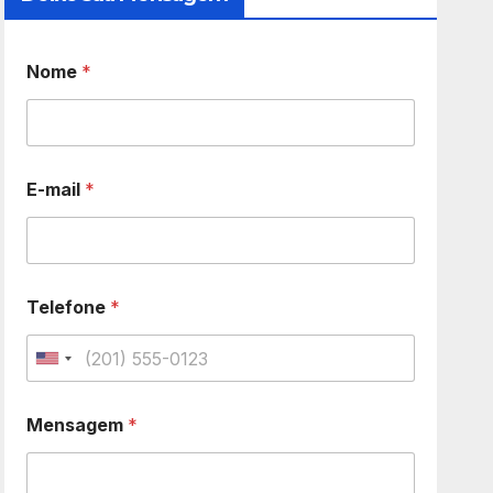
Nome
*
E-mail
*
Telefone
*
U
n
Mensagem
*
i
t