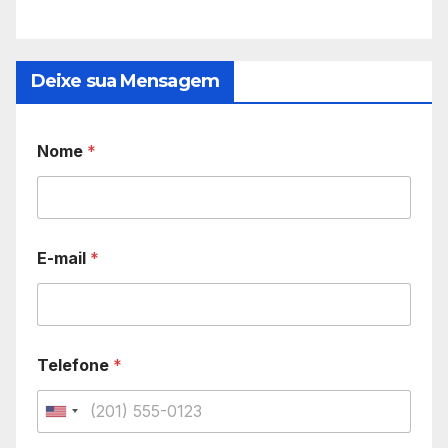
Deixe sua Mensagem
Nome
*
E-mail
*
Telefone
*
U