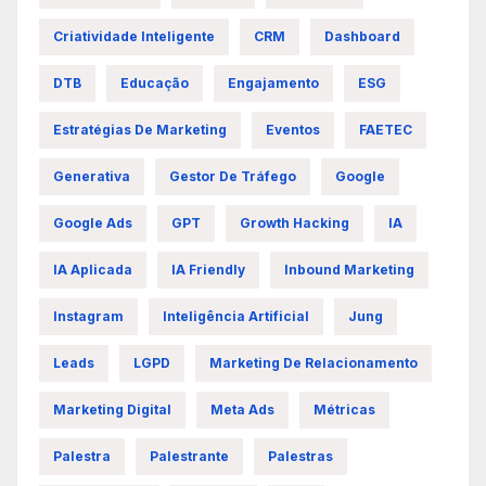
Criatividade Inteligente
CRM
Dashboard
DTB
Educação
Engajamento
ESG
Estratégias De Marketing
Eventos
FAETEC
Generativa
Gestor De Tráfego
Google
Google Ads
GPT
Growth Hacking
IA
IA Aplicada
IA Friendly
Inbound Marketing
Instagram
Inteligência Artificial
Jung
Leads
LGPD
Marketing De Relacionamento
Marketing Digital
Meta Ads
Métricas
Palestra
Palestrante
Palestras