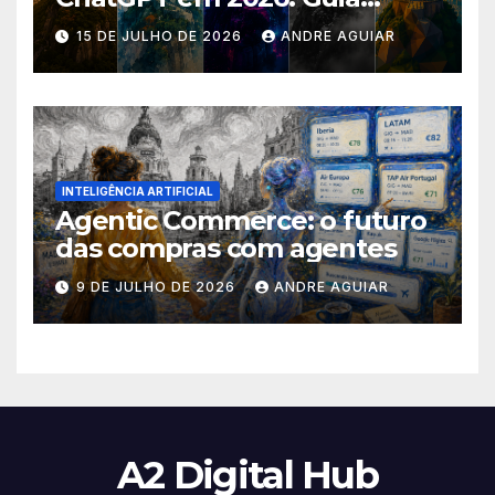
Completo com Prompts para
15 DE JULHO DE 2026
ANDRE AGUIAR
Transformar suas Fotos
INTELIGÊNCIA ARTIFICIAL
Agentic Commerce: o futuro
das compras com agentes
9 DE JULHO DE 2026
ANDRE AGUIAR
A2 Digital Hub