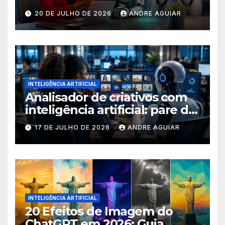
buscas nas ferramentas de
20 DE JULHO DE 2026
ANDRE AGUIAR
inteligência artificial
INTELIGÊNCIA ARTIFICIAL
Analisador de criativos com
inteligência artificial: pare de
postar porcaria!
17 DE JULHO DE 2026
ANDRE AGUIAR
INTELIGÊNCIA ARTIFICIAL
20 Efeitos de Imagem do
ChatGPT em 2026: Guia