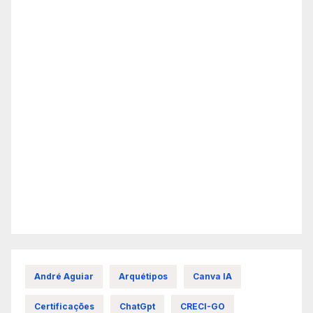
André Aguiar
Arquétipos
Canva IA
Certificações
ChatGpt
CRECI-GO