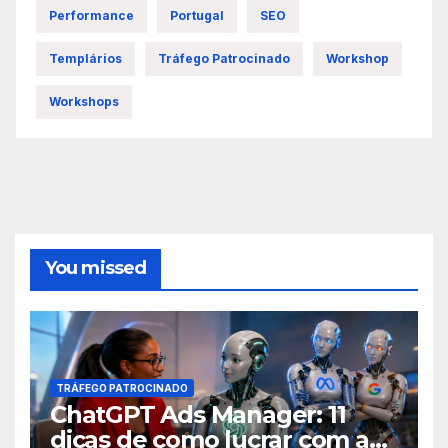
Performance
Portugal
SEO
Templários
Tráfego Patrocinado
Workshop
Workshops
You missed
TRÁFEGO PATROCINADO
ChatGPT Ads Manager: 11
dicas de como lucrar com as