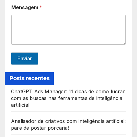
n
Mensagem
*
i
t
e
d
S
t
Enviar
a
t
Posts recentes
e
ChatGPT Ads Manager: 11 dicas de como lucrar
s
com as buscas nas ferramentas de inteligência
+
artificial
1
Analisador de criativos com inteligência artificial:
pare de postar porcaria!