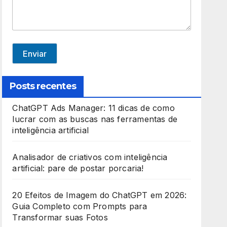
e
d
S
t
Enviar
a
t
Posts recentes
e
ChatGPT Ads Manager: 11 dicas de como
s
lucrar com as buscas nas ferramentas de
+
inteligência artificial
1
Analisador de criativos com inteligência
artificial: pare de postar porcaria!
20 Efeitos de Imagem do ChatGPT em 2026:
Guia Completo com Prompts para
Transformar suas Fotos