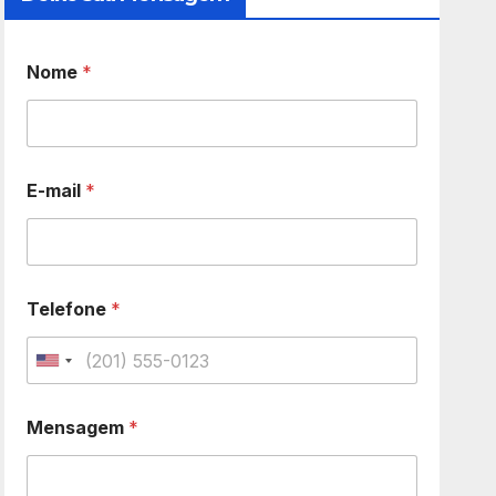
Nome
*
E-mail
*
Telefone
*
U
n
Mensagem
*
i
t