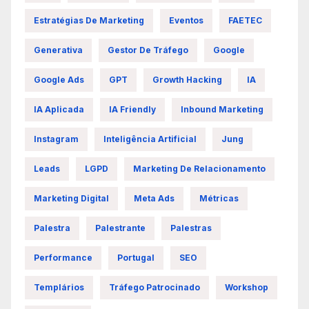
Estratégias De Marketing
Eventos
FAETEC
Generativa
Gestor De Tráfego
Google
Google Ads
GPT
Growth Hacking
IA
IA Aplicada
IA Friendly
Inbound Marketing
Instagram
Inteligência Artificial
Jung
Leads
LGPD
Marketing De Relacionamento
Marketing Digital
Meta Ads
Métricas
Palestra
Palestrante
Palestras
Performance
Portugal
SEO
Templários
Tráfego Patrocinado
Workshop