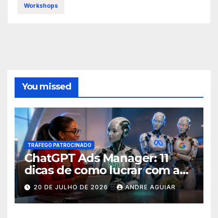
Workshops
You missed
TRÁFEGO PATROCINADO
ChatGPT Ads Manager: 11
dicas de como lucrar com as
buscas nas ferramentas de
20 DE JULHO DE 2026
ANDRE AGUIAR
inteligência artificial