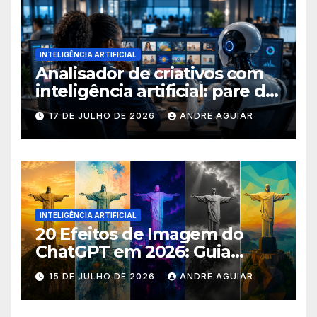
INTELIGÊNCIA ARTIFICIAL
Analisador de criativos com
inteligência artificial: pare de
postar porcaria!
17 DE JULHO DE 2026
ANDRE AGUIAR
INTELIGÊNCIA ARTIFICIAL
20 Efeitos de Imagem do
ChatGPT em 2026: Guia
Completo com Prompts para
15 DE JULHO DE 2026
ANDRE AGUIAR
Transformar suas Fotos