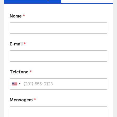
Nome
*
E-mail
*
Telefone
*
U
n
Mensagem
*
i
t