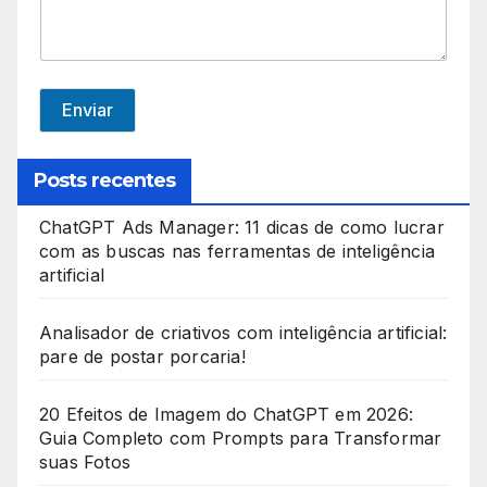
e
d
S
t
Enviar
a
t
Posts recentes
e
ChatGPT Ads Manager: 11 dicas de como lucrar
s
com as buscas nas ferramentas de inteligência
+
artificial
1
Analisador de criativos com inteligência artificial:
pare de postar porcaria!
20 Efeitos de Imagem do ChatGPT em 2026:
Guia Completo com Prompts para Transformar
suas Fotos