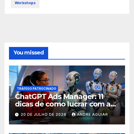
Workshops
You missed
TRÁFEGO PATROCINADO
ChatGPT Ads Manager: 11
dicas de como lucrar com as
buscas nas ferramentas de
20 DE JULHO DE 2026
ANDRE AGUIAR
inteligência artificial