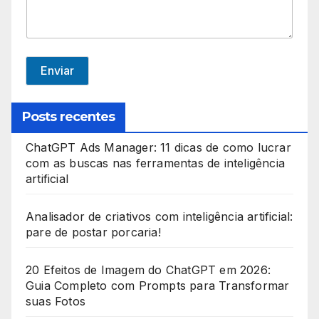
e
d
S
t
Enviar
a
t
Posts recentes
e
ChatGPT Ads Manager: 11 dicas de como lucrar
s
com as buscas nas ferramentas de inteligência
+
artificial
1
Analisador de criativos com inteligência artificial:
pare de postar porcaria!
20 Efeitos de Imagem do ChatGPT em 2026:
Guia Completo com Prompts para Transformar
suas Fotos