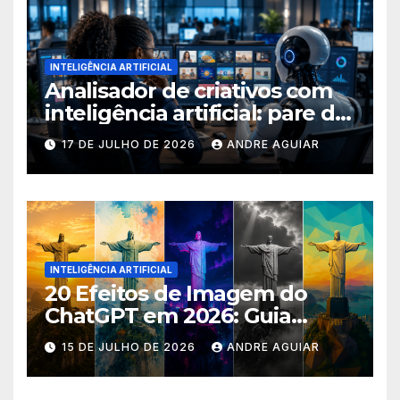
INTELIGÊNCIA ARTIFICIAL
Analisador de criativos com
inteligência artificial: pare de
postar porcaria!
17 DE JULHO DE 2026
ANDRE AGUIAR
INTELIGÊNCIA ARTIFICIAL
20 Efeitos de Imagem do
ChatGPT em 2026: Guia
Completo com Prompts para
15 DE JULHO DE 2026
ANDRE AGUIAR
Transformar suas Fotos