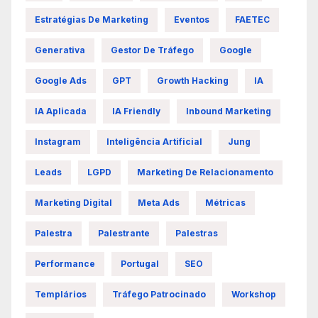
Estratégias De Marketing
Eventos
FAETEC
Generativa
Gestor De Tráfego
Google
Google Ads
GPT
Growth Hacking
IA
IA Aplicada
IA Friendly
Inbound Marketing
Instagram
Inteligência Artificial
Jung
Leads
LGPD
Marketing De Relacionamento
Marketing Digital
Meta Ads
Métricas
Palestra
Palestrante
Palestras
Performance
Portugal
SEO
Templários
Tráfego Patrocinado
Workshop