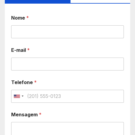
Nome
*
E-mail
*
Telefone
*
U
n
Mensagem
*
i
t