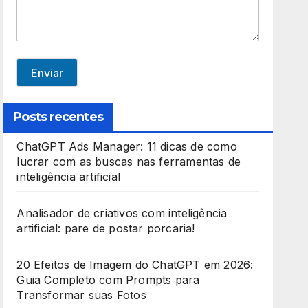
e
d
S
t
Enviar
a
t
Posts recentes
e
ChatGPT Ads Manager: 11 dicas de como
s
lucrar com as buscas nas ferramentas de
+
inteligência artificial
1
Analisador de criativos com inteligência
artificial: pare de postar porcaria!
20 Efeitos de Imagem do ChatGPT em 2026:
Guia Completo com Prompts para
Transformar suas Fotos