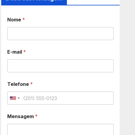
Nome
*
E-mail
*
Telefone
*
U
n
Mensagem
*
i
t