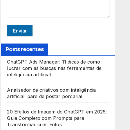
e
d
S
t
Enviar
a
t
Posts recentes
e
ChatGPT Ads Manager: 11 dicas de como
s
lucrar com as buscas nas ferramentas de
+
inteligência artificial
1
Analisador de criativos com inteligência
artificial: pare de postar porcaria!
20 Efeitos de Imagem do ChatGPT em 2026:
Guia Completo com Prompts para
Transformar suas Fotos