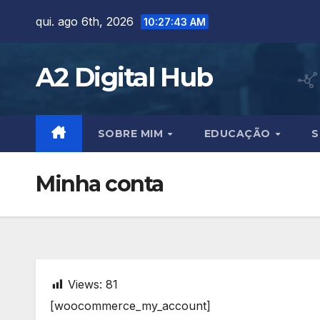
Skip
qui. ago 6th, 2026
10:27:45 AM
to
content
A2 Digital Hub
SOBRE MIM
EDUCAÇÃO
S
Minha conta
Views:
81
[woocommerce_my_account]