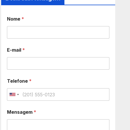
Nome
*
E-mail
*
Telefone
*
U
n
Mensagem
*
i
t