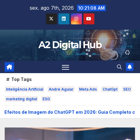
Skip
sex. ago 7th, 2026
10:21:10 AM
to
content
A2 Digital Hub
Top Tags
Inteligência Artificial
André Aguiar
Meta Ads
ChatGpt
SEO
marketing digital
ESG
ChatGPT em 2026: Guia Completo com Prompts para Transfor