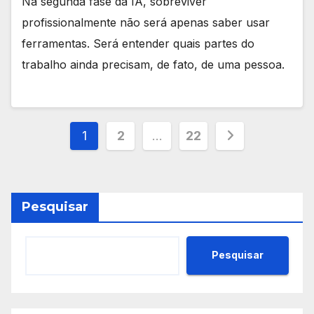
Na segunda fase da IA, sobreviver
profissionalmente não será apenas saber usar
ferramentas. Será entender quais partes do
trabalho ainda precisam, de fato, de uma pessoa.
Paginação
1
2
…
22
de
posts
Pesquisar
Pesquisar