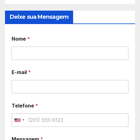
Deixe sua Mensagem
Nome
*
E-mail
*
Telefone
*
U
n
Mensagem
*