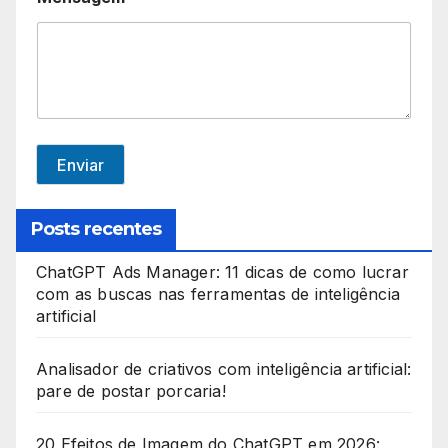
i
t
e
d
S
t
Enviar
a
t
Posts recentes
e
ChatGPT Ads Manager: 11 dicas de como lucrar
s
com as buscas nas ferramentas de inteligência
+
artificial
1
Analisador de criativos com inteligência artificial:
pare de postar porcaria!
20 Efeitos de Imagem do ChatGPT em 2026: