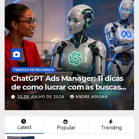
INTELIGÊNCIA ARTIFICIAL
: 11 dicas
Analisador de criativos
as buscas
inteligência artificial: p
nteligência
postar porcaria!
E AGUIAR
17 DE JULHO DE 2026
ANDRE AG
Latest
Popular
Trending